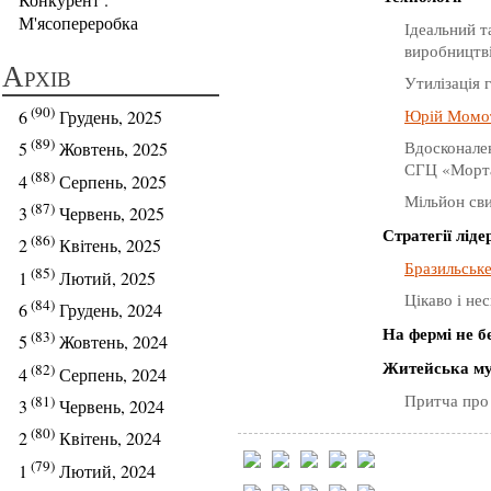
М'ясопереробка
Ідеальний т
виробництв
Архів
Утилізація 
(90)
Юрій Момот
6
Грудень, 2025
(89)
Вдосконален
5
Жовтень, 2025
СГЦ «Морт
(88)
4
Серпень, 2025
Мільйон сви
(87)
3
Червень, 2025
Стратегії ліде
(86)
2
Квітень, 2025
Бразильське
(85)
1
Лютий, 2025
Цікаво і не
(84)
6
Грудень, 2024
На фермі не бе
(83)
5
Жовтень, 2024
Житейська му
(82)
4
Серпень, 2024
Притча про
(81)
3
Червень, 2024
(80)
2
Квітень, 2024
(79)
1
Лютий, 2024