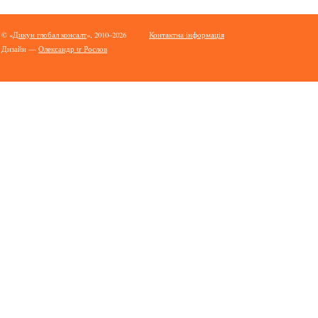
© «
Дикун глобал консалт
», 2010–2026
Контактна інформація
Дизайн —
Олександр tr Рослов