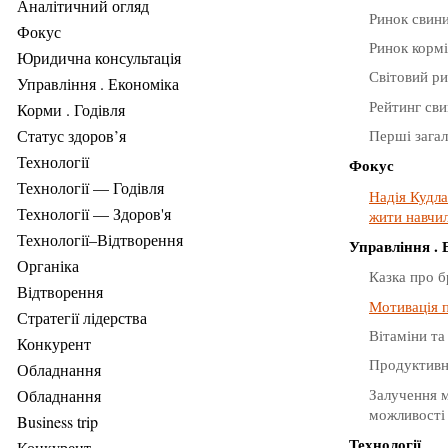
Аналітичний огляд
Ринок свини
Фокус
Ринок кормі
Юридична консультація
Світовий р
Управління . Економіка
Рейтинг св
Корми . Годівля
Статус здоров’я
Перші загал
Технології
Фокус
Технології — Годівля
Надія Кудла
Технології — Здоров'я
жити навчи
Технології–Відтворення
Управління .
Органіка
Казка про б
Відтворення
Мотивація 
Стратегії лідерства
Вітаміни та
Конкурент
Продуктивн
Обладнання
Залучення м
Обладнання
можливості
Business trip
Технології
Конкурент .