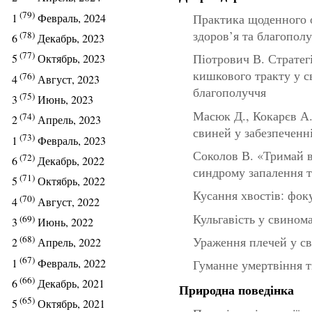
(79)
1
Февраль, 2024
Практика щоденного о
здоров’я та благопол
(78)
6
Декабрь, 2023
(77)
Піотрович В. Стратег
5
Октябрь, 2023
кишкового тракту у с
(76)
4
Август, 2023
благополуччя
(75)
3
Июнь, 2023
Масюк Д., Кокарєв А.
(74)
2
Апрель, 2023
свиней у забезпеченні
(73)
1
Февраль, 2023
Соколов В. «Тримай в
(72)
6
Декабрь, 2022
синдрому запалення т
(71)
5
Октябрь, 2022
Кусання хвостів: фок
(70)
4
Август, 2022
Кульгавість у свином
(69)
3
Июнь, 2022
(68)
Ураження плечей у с
2
Апрель, 2022
(67)
1
Февраль, 2022
Гуманне умертвіння т
(66)
6
Декабрь, 2021
Природна поведінка
(65)
5
Октябрь, 2021