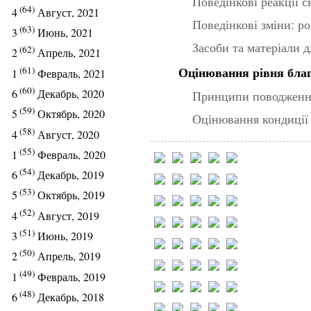
Поведінкові реакції 
(64)
4
Август, 2021
Поведінкові зміни: р
(63)
3
Июнь, 2021
Засоби та матеріали д
(62)
2
Апрель, 2021
Оцінювання рівня бла
(61)
1
Февраль, 2021
(60)
6
Декабрь, 2020
Принципи поводження
(59)
5
Октябрь, 2020
Оцінювання кондиції
(58)
4
Август, 2020
(55)
1
Февраль, 2020
(54)
6
Декабрь, 2019
(53)
5
Октябрь, 2019
(52)
4
Август, 2019
(51)
3
Июнь, 2019
(50)
2
Апрель, 2019
(49)
1
Февраль, 2019
(48)
6
Декабрь, 2018