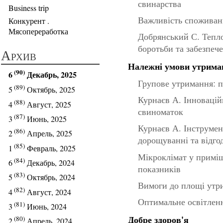
свинарства
Business trip
Важливість споживан
Конкурент .
Мясопереработка
Добрянський С. Тепло
боротьби та забезпеч
Архив
Належні умови утрима
(90)
6
Декабрь, 2025
Групове утримання: пе
(89)
5
Октябрь, 2025
Курнаєв А. Інновацій
(88)
4
Август, 2025
свиноматок
(87)
3
Июнь, 2025
Курнаєв А. Інструме
(86)
2
Апрель, 2025
дорощуванні та відгод
(85)
1
Февраль, 2025
Мікроклімат у приміщ
(84)
6
Декабрь, 2024
показників
(83)
5
Октябрь, 2024
Вимоги до площі утри
(82)
4
Август, 2024
Оптимальне освітлен
(81)
3
Июнь, 2024
Добре здоров'я
(80)
2
Апрель, 2024