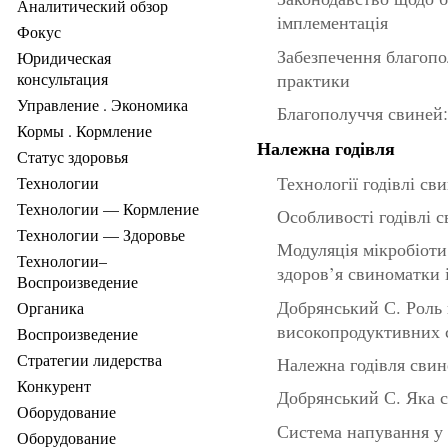
Аналитический обзор
імплементація
Фокус
Забезпечення благопо
Юридическая
практики
консультация
Управление . Экономика
Благополуччя свиней:
Кормы . Кормление
Належна годівля
Статус здоровья
Технології годівлі св
Технологии
Технологии — Кормление
Особливості годівлі 
Технологии — Здоровье
Модуляція мікробіоти
Технологии–
здоров’я свиноматки 
Воспроизведение
Добрянський С. Роль 
Органика
високопродуктивних 
Воспроизведение
Стратегии лидерства
Належна годівля свин
Конкурент
Добрянський С. Яка ст
Оборудование
Система напування у 
Оборудование