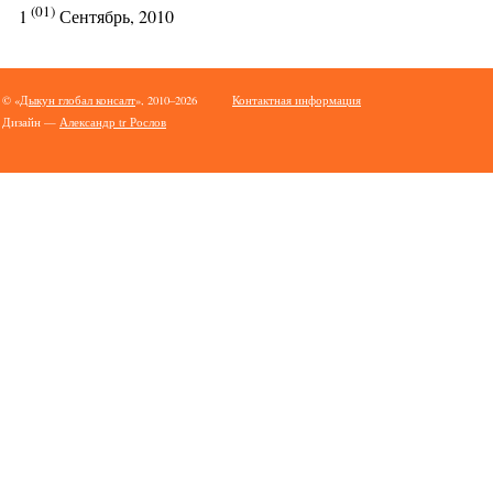
(01)
1
Сентябрь, 2010
© «
Дыкун глобал консалт
», 2010–2026
Контактная информация
Дизайн —
Александр tr Рослов