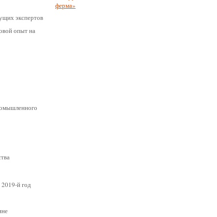
дущих экспертов
овой опыт на
промышленного
ства
 2019-й год
ине