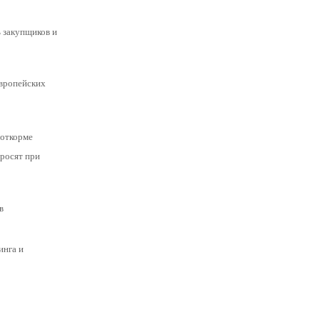
 закупщиков и
европейских
-откорме
оросят при
в
инга и