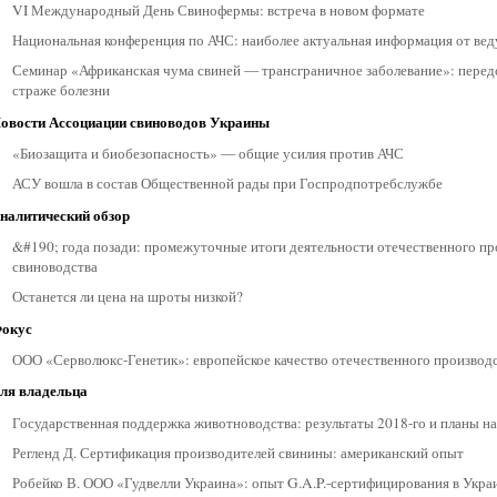
VI Международный День Свинофермы: встреча в новом формате
Национальная конференция по АЧС: наиболее актуальная информация от ве
Семинар «Африканская чума свиней — трансграничное заболевание»: перед
страже болезни
овости Ассоциации свиноводов Украины
«Биозащита и биобезопасность» — общие усилия против АЧС
АСУ вошла в состав Общественной рады при Госпродпотребслужбе
налитический обзор
&#190; года позади: промежуточные итоги деятельности отечественного 
свиноводства
Останется ли цена на шроты низкой?
окус
ООО «Серволюкс-Генетик»: европейское качество отечественного производ
ля владельца
Государственная поддержка животноводства: результаты 2018-го и планы на
Регленд Д. Сертификация производителей свинины: американский опыт
Робейко В. ООО «Гудвелли Украина»: опыт G.A.P.-сертифицирования в Укра