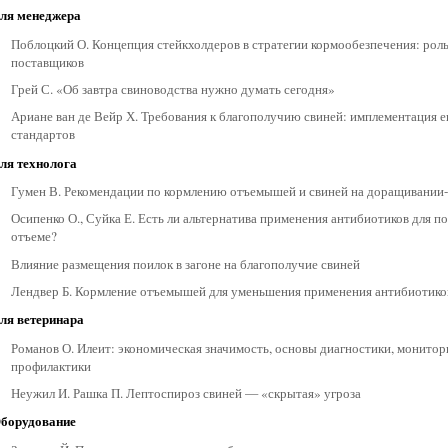
ля менеджера
Поблоцкий О. Концепция стейкхолдеров в стратегии кормообезпечения: роль
поставщиков
Грей С. «Об завтра свиноводства нужно думать сегодня»
Ариане ван де Вейр Х. Требования к благополучию свиней: имплементация 
стандартов
ля технолога
Гумен В. Рекомендации по кормлению отъемышей и свиней на доращивании
Осипенко О., Суйка Е. Есть ли альтернатива применения антибиотиков для п
отъеме?
Влияние размещения поилок в загоне на благополучие свиней
Лендвер Б. Кормление отъемышей для уменьшения применения антибиотико
ля ветеринара
Романов О. Илеит: экономическая значимость, основы диагностики, монитор
профилактики
Неужил И. Рашка П. Лептоспироз свиней — «скрытая» угроза
борудование