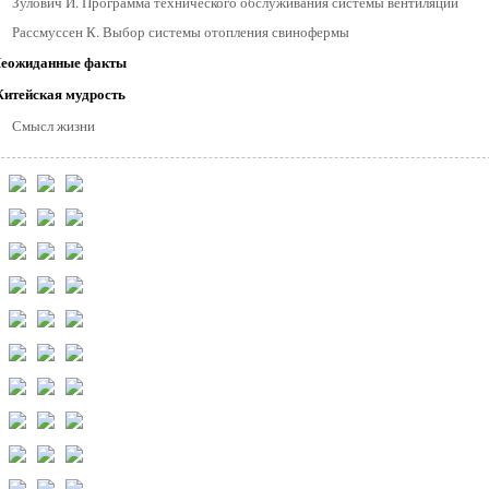
Зулович Й. Программа технического обслуживания системы вентиляции
Рассмуссен К. Выбор системы отопления свинофермы
еожиданные факты
итейская мудрость
Смысл жизни