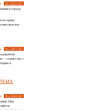
ии
№ 3’2011 (05)
аниям в городе
я по праву
елям свои ноу-
ии
№ 1’2011 (03)
редприятие
ии — совместно с
атацию в
блема
ии
№ 2’2010 (02)
ания. Они
зяйств.