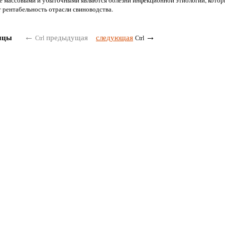
е массовыми и убыточными являются болезни инфекционной этиологии, котор
 рентабельность отрасли свиноводства.
←
→
ицы
предыдущая
следующая
Ctrl
Ctrl