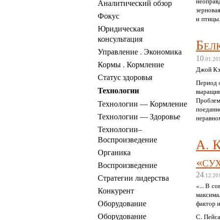
неоправ
Аналитический обзор
зерновая
Фокус
и птицы
Юридическая
консультация
Бел
Управление . Экономика
10
.01.20
Кормы . Кормление
Джой Кэ
Статус здоровья
Период 
Технологии
выращива
Проблем
Технологии — Кормление
поедани
Технологии — Здоровье
неравно
Технологии–
Воспроизведение
А. 
Органика
«су
Воспроизведение
24
Стратегии лидерства
.12.20
«... В с
Конкурент
максима
Оборудование
фактор и
Оборудование
С. Пейс