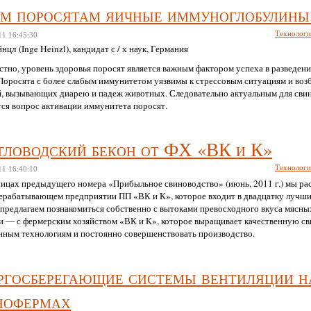
ия свиней чистых линий в Украине». Он получил положительное заключение и
ем поросятам яичные иммуноглобулины
льством Королевства Нидерландов.
Технолог
11
16:45:30
нцл (Inge Heinzl), кандидат с / х наук, Германия
стно, уровень здоровья поросят является важным фактором успеха в разведени
 Поросята с более слабым иммунитетом уязвимы к стрессовым ситуациям и воз
й, вызывающих диарею и падеж животных. Следовательно актуальным для сви
тся вопрос активации иммунитета поросят.
тловодский бекон от ФХ «ВК и К»
Технолог
11
16:40:10
ницах предыдущего номера «Прибыльное свиноводство» (июнь, 2011 г.) мы ра
ерабатывающем предприятии ПП «ВК и К», которое входит в двадцатку лучших
 предлагаем познакомиться собственно с вытоками превосходного вкуса мясны
и — с фермерским хозяйством «ВК и К», которое выращивает качественную св
нным технологиям и постоянно совершенствовать производство.
ргосберегающие системы вентиляции н
нофермах