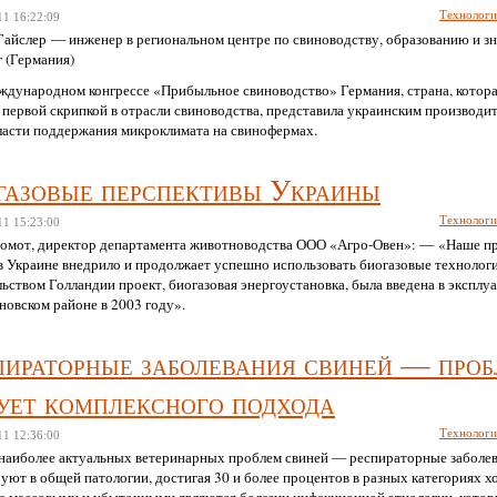
Технолог
11
16:22:09
Гайслер — инженер в региональном центре по свиноводству, образованию и зн
 (Германия)
еждународном конгрессе «Прибыльное свиноводство» Германия, страна, котора
 первой скрипкой в отрасли свиноводства, представила украинским производит
бласти поддержания микроклимата на свинофермах.
газовые перспективы Украины
Технолог
11
15:23:00
мот, директор департамента животноводства ООО «Агро-Овен»: — «Наше п
в Украине внедрило и продолжает успешно использовать биогазовые технолог
ьством Голландии проект, биогазовая энергоустановка, была введена в эксплу
новском районе в 2003 году».
пираторные заболевания свиней — про
бует комплексного подхода
Технолог
11
12:36:00
 наиболее актуальных ветеринарных проблем свиней — респираторные заболев
ют в общей патологии, достигая 30 и более процентов в разных категориях хо