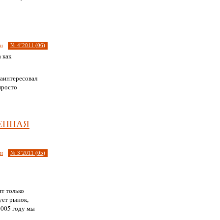
ии
№ 4’2011 (06)
 как
заинтересовал
просто
енная
ии
№ 3’2011 (05)
т только
ует рынок,
2005 году мы
por проект