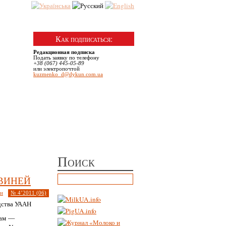
№ 6 | Декабрь, 2025
Как подписаться:
Редакционная подписка
Подать заявку по телефону
+38 (067) 445-05-89
или электропочтой
kuzmenko_d@dykun.com.ua
Поиск
виней
ии
№ 4’2011 (06)
дства УААН
вам —