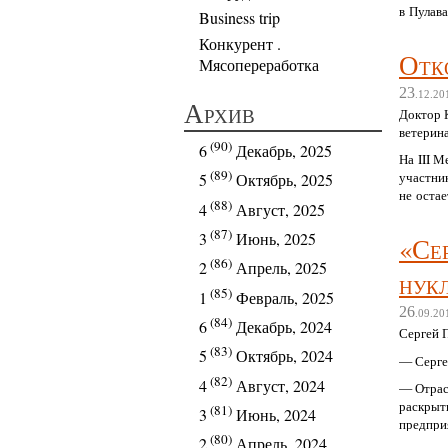
в Пулав
Business trip
Конкурент .
Отк
Мясопереработка
23
.12.20
Архив
Доктор 
ветерин
(90)
6
Декабрь, 2025
На III 
(89)
участни
5
Октябрь, 2025
не остае
(88)
4
Август, 2025
(87)
3
Июнь, 2025
«Се
(86)
2
Апрель, 2025
нук
(85)
1
Февраль, 2025
26
.09.20
(84)
6
Декабрь, 2024
Сергей 
(83)
5
Октябрь, 2024
— Серге
(82)
4
Август, 2024
— Отрас
раскрыть
(81)
3
Июнь, 2024
предпри
(80)
предста
2
Апрель, 2024