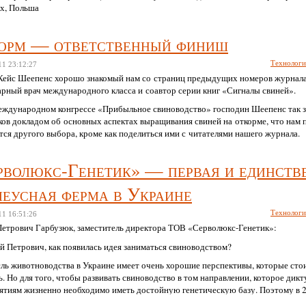
ах, Польша
орм — ответственный финиш
Технолог
11
23:12:27
Кейс Шеепенс хорошо знакомый нам со страниц предыдущих номеров журнала
арный врач международного класса и соавтор серии книг «Сигналы свиней».
Международном конгрессе «Прибыльное свиноводство» господин Шеепенс так 
ков докладом об основных аспектах выращивания свиней на откорме, что нам 
тся другого выбора, кроме как поделиться ими с читателями нашего журнала.
рволюкс-Генетик» — первая и единств
леусная ферма в Украине
Технолог
11
16:51:26
Петрович Гарбузюк, заместитель директора ТОВ «Серволюкс-Генетик»:
й Петрович, как появилась идея заниматься свиноводством?
ль животноводства в Украине имеет очень хорошие перспективы, которые стои
. Но для того, чтобы развивать свиноводство в том направлении, которое дикт
ятиям жизненно необходимо иметь достойную генетическую базу. Поэтому в 
вили на рассмотрение голландского правительства совместный с компанией Hy