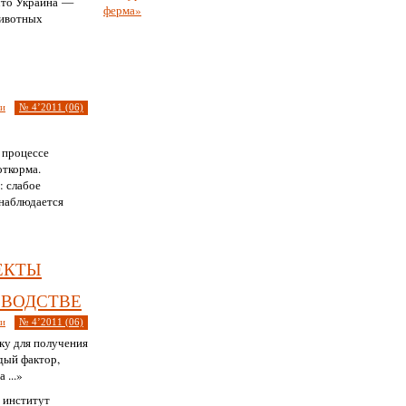
 что Украина —
животных
ии
№ 4’2011 (06)
 процессе
откорма.
: слабое
 наблюдается
екты
оводстве
ии
№ 4’2011 (06)
ку для получения
дый фактор,
 ...»
 институт