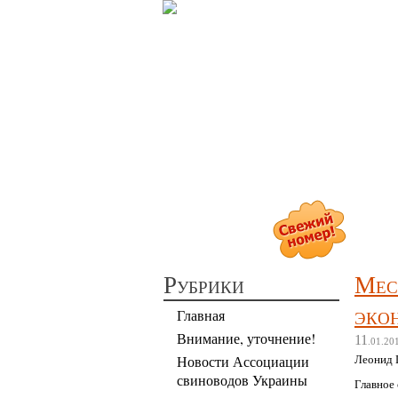
П
Рубрики
Мес
эко
Главная
Внимание, уточнение!
11
.01.20
Леонид 
Новости Ассоциации
свиноводов Украины
Главное