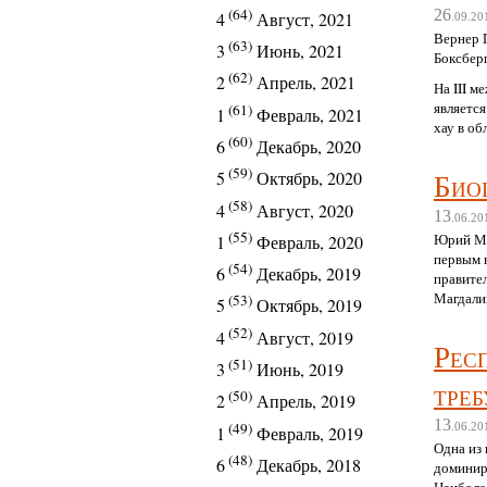
(64)
26
4
Август, 2021
.09.20
Вернер 
(63)
3
Июнь, 2021
Боксберг
(62)
2
Апрель, 2021
На III м
является
(61)
1
Февраль, 2021
хау в о
(60)
6
Декабрь, 2020
(59)
Био
5
Октябрь, 2020
(58)
4
Август, 2020
13
.06.20
(55)
Юрий Мо
1
Февраль, 2020
первым 
(54)
6
Декабрь, 2019
правител
Магдали
(53)
5
Октябрь, 2019
(52)
4
Август, 2019
Рес
(51)
3
Июнь, 2019
тре
(50)
2
Апрель, 2019
13
(49)
.06.20
1
Февраль, 2019
Одна из
(48)
6
Декабрь, 2018
доминиру