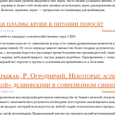
данно высокий уровень введения в них зерна. Часто можно услышать мнение,
 держава и может себе позволить активно использовать зерно для кормления 
. Конечно, кормовое зерно — прекрасная составляющая для комбикорма.
ки плазмы крови в питании поросят
Технолог
12
12:23:30
мпбелл, кандидат сельскохозяйственных наук, США
отлучения поросят от свиноматки всегда есть самым драматичным моментом в
ния свиней. От этого периода зависит множество более поздних результатов 
ы, с которыми борется в настоящее время большинство производителей, такие
е кормов, небольшой прирост, частые диареи подобное. Одновременно с этим
мерный вес поросят в группе и усиленная восприимчивость к болезням.
Крыжак, Р. Огродничий. Некоторые асп
хой» дезинфекции в современном свин
Технолог
11
00:21:41
овременном высокопроизводительном свиноводстве не бывает мелочей, посколь
льного экономического результата необходимо всесторонне анализировать каж
ли продукт, который используется на любой стадии технологического процесса
ак, проф. ветеринарии, Национальный научно-исследовательский ветеринарный