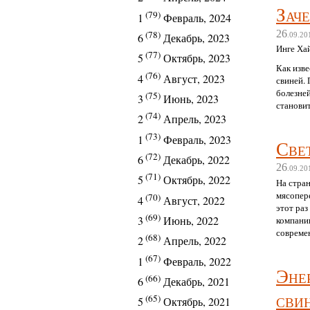
«Селекц
Зач
(79)
1
Февраль, 2024
Правите
26
(78)
6
Декабрь, 2023
.09.20
Инге Хай
(77)
5
Октябрь, 2023
Как изве
(76)
4
Август, 2023
свиней.
болезне
(75)
3
Июнь, 2023
станови
(74)
2
Апрель, 2023
(73)
1
Февраль, 2023
Све
(72)
6
Декабрь, 2022
26
.09.20
(71)
5
Октябрь, 2022
На стра
мясопер
(70)
4
Август, 2022
этот раз
(69)
3
Июнь, 2022
компани
совреме
(68)
2
Апрель, 2022
(67)
1
Февраль, 2022
Эне
(66)
6
Декабрь, 2021
сви
(65)
5
Октябрь, 2021