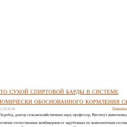
рибыльное свиноводство
то сухой спиртовой барды в системе
номически обоснованного кормления с
Технолог
12
10:35:49
Подобед, доктор сельскохозяйственных наук, профессор, Институт животново
 отличие отечественных комбикормов от зарубежных по компонентным соста