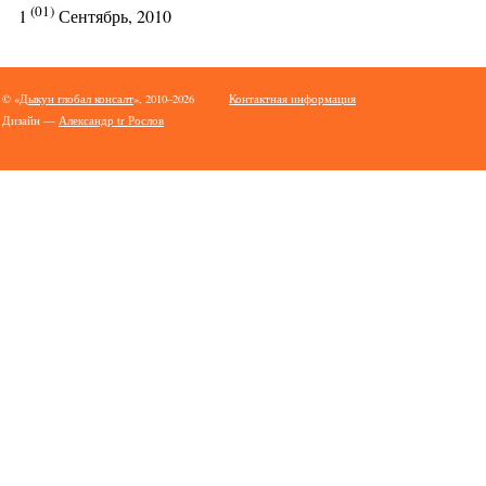
(01)
1
Сентябрь, 2010
© «
Дыкун глобал консалт
», 2010–2026
Контактная информация
Дизайн —
Александр tr Рослов