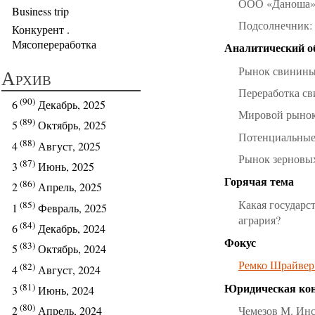
ООО «Даноша» 
Business trip
Подсолнечник: 
Конкурент .
Мясопереработка
Аналитический о
Рынок свинин
Архив
Переработка св
(90)
6
Декабрь, 2025
Мировой рыно
(89)
5
Октябрь, 2025
Потенциальные
(88)
4
Август, 2025
Рынок зерновых
(87)
3
Июнь, 2025
Горячая тема
(86)
2
Апрель, 2025
Какая государс
(85)
1
Февраль, 2025
агрария?
(84)
6
Декабрь, 2024
Фокус
(83)
5
Октябрь, 2024
Ремко Шрайвер:
(82)
4
Август, 2024
Юридическая кон
(81)
3
Июнь, 2024
(80)
Чемезов М. Ин
2
Апрель, 2024