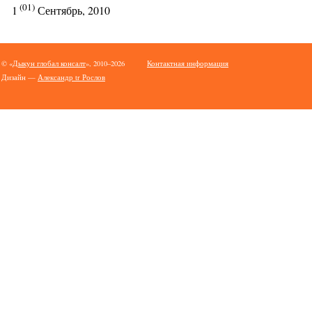
(01)
1
Сентябрь, 2010
© «
Дыкун глобал консалт
», 2010–2026
Контактная информация
Дизайн —
Александр tr Рослов