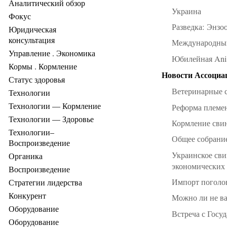
Аналитический обзор
Украина
Фокус
Разведка: Энзо
Юридическая
консультация
Международны
Управление . Экономика
Юбилейная Ani
Кормы . Кормление
Новости Ассоциа
Статус здоровья
Ветеринарные с
Технологии
Технологии — Кормление
Реформа племен
Технологии — Здоровье
Кормление сви
Технологии–
Общее собрани
Воспроизведение
Украинское сви
Органика
экономических 
Воспроизведение
Импорт поголов
Стратегии лидерства
Конкурент
Можно ли не ва
Оборудование
Встреча с Госу
Оборудование