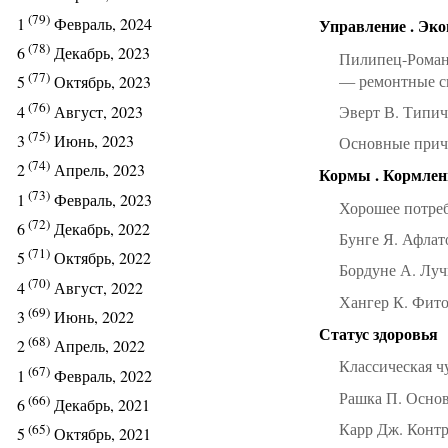
(79)
1
Февраль, 2024
Управление . Эк
(78)
6
Декабрь, 2023
Пилипец-Роман
(77)
— ремонтные 
5
Октябрь, 2023
(76)
Эверт В. Типи
4
Август, 2023
(75)
3
Июнь, 2023
Основные прич
(74)
2
Апрель, 2023
Кормы . Кормлен
(73)
1
Февраль, 2023
Хорошее потре
(72)
6
Декабрь, 2022
Бунге Я. Афлат
(71)
5
Октябрь, 2022
Бордуне А. Луч
(70)
4
Август, 2022
Хангер К. Фито
(69)
3
Июнь, 2022
Статус здоровья
(68)
2
Апрель, 2022
Классическая ч
(67)
1
Февраль, 2022
Рашка П. Основ
(66)
6
Декабрь, 2021
Карр Дж. Контр
(65)
5
Октябрь, 2021