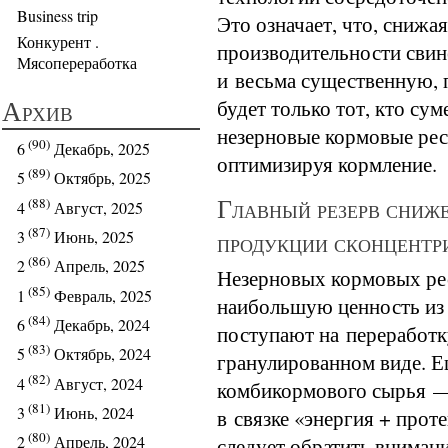
Business trip
Это означает, что, снижа
Конкурент .
производительности сви
Мясопереработка
и весьма существенную, 
Архив
будет только тот, кто су
незерновые кормовые рес
(90)
6
Декабрь, 2025
оптимизируя кормление.
(89)
5
Октябрь, 2025
Главный резерв сниж
(88)
4
Август, 2025
(87)
продукции сконцентр
3
Июнь, 2025
(86)
2
Апрель, 2025
Незерновых кормовых рес
(85)
1
Февраль, 2025
наибольшую ценность из 
(84)
6
Декабрь, 2024
поступают на переработк
(83)
5
Октябрь, 2024
гранулированном виде. Е
(82)
4
Август, 2024
комбикормового сырья —
(81)
3
Июнь, 2024
в связке «энергия + прот
(80)
следует обратить внимани
2
Апрель, 2024