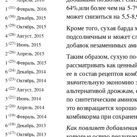
64%,или более чем на 5-
(31)
1
Февраль, 2016
может снизиться на 5,5-8
(30)
6
Декабрь, 2015
(29)
5
Октябрь, 2015
Кроме того, сухая барда
(28)
подсолнечным и может с
4
Август, 2015
(27)
добавок незаменимых ам
3
Июнь, 2015
(26)
2
Апрель, 2015
Таким образом, сухую по
(25)
1
Февраль, 2015
рассматривать как ценны
(24)
6
Декабрь, 2014
ее в состав рецептов ко
(23)
5
Октябрь, 2014
значительную экономию 
(22)
4
Август, 2014
альтернативой дрожжам, 
(21)
по синтетическим амино
3
Июнь, 2014
(20)
это возвращается хорош
2
Апрель, 2014
комбикорма при сохранен
(19)
1
Февраль, 2014
(18)
6
Декабрь, 2013
Как повлияет добавления
(17)
5
Октябрь, 2013
которые остро реагирую