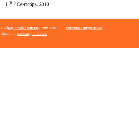
(01)
1
Сентябрь, 2010
© «
Дыкун глобал консалт
», 2010–2026
Контактная информация
Дизайн —
Александр tr Рослов