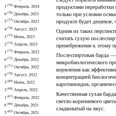
(79)
продуктами переработки
1
Февраль, 2024
(78)
только при условии осмыс
6
Декабрь, 2023
продукте будет дешевле, 
(77)
5
Октябрь, 2023
(76)
4
Август, 2023
Одним из таких перспек
(75)
3
Июнь, 2023
считать сухую послеспир
(74)
2
Апрель, 2023
пренебрежение к этому п
(73)
1
Февраль, 2023
Послеспиртовая барда —
(72)
6
Декабрь, 2022
микробиологического про
(71)
5
Октябрь, 2022
кормления как эффективн
(70)
4
Август, 2022
концентрацией биологич
(69)
3
Июнь, 2022
каротиноидов, органичес
(68)
2
Апрель, 2022
Качественная сухая бард
(67)
1
Февраль, 2022
светло-коричневого цвет
(66)
6
Декабрь, 2021
сладковатый на вкус.
(65)
5
Октябрь, 2021