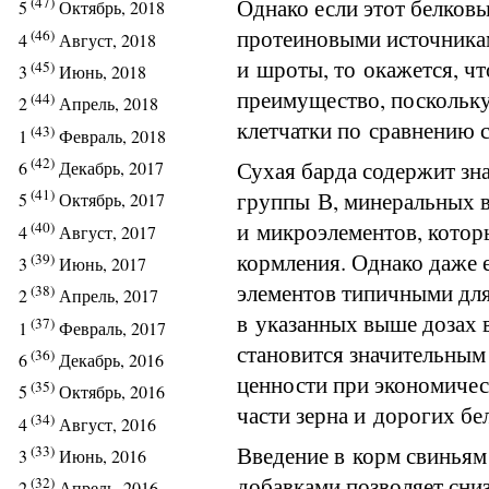
Однако если этот белков
(47)
5
Октябрь, 2018
протеиновыми источника
(46)
4
Август, 2018
и шроты, то окажется, чт
(45)
3
Июнь, 2018
преимущество, поскольку
(44)
2
Апрель, 2018
клетчатки по сравнению 
(43)
1
Февраль, 2018
(42)
Сухая барда содержит з
6
Декабрь, 2017
(41)
группы В, минеральных 
5
Октябрь, 2017
и микроэлементов, котор
(40)
4
Август, 2017
кормления. Однако даже 
(39)
3
Июнь, 2017
элементов типичными для
(38)
2
Апрель, 2017
в указанных выше дозах 
(37)
1
Февраль, 2017
становится значительны
(36)
6
Декабрь, 2016
ценности при экономичес
(35)
5
Октябрь, 2016
части зерна и дорогих бе
(34)
4
Август, 2016
Введение в корм свиньям
(33)
3
Июнь, 2016
добавками позволяет сни
(32)
2
Апрель, 2016