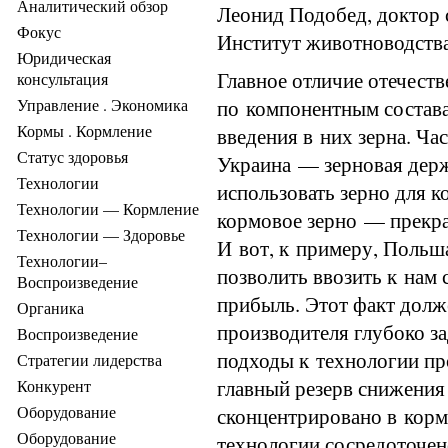
Аналитический обзор
Леонид Подобед, доктор 
Фокус
Институт животноводст
Юридическая
Главное отличие отечест
консультация
по компонентным состав
Управление . Экономика
Кормы . Кормление
введения в них зерна. Ча
Статус здоровья
Украина — зерновая держ
Технологии
использовать зерно для 
Технологии — Кормление
кормовое зерно — прекра
Технологии — Здоровье
И вот, к примеру, Польша
Технологии–
позволить ввозить к нам
Воспроизведение
прибыль. Этот факт долж
Органика
производителя глубоко за
Воспроизведение
подходы к технологии пр
Стратегии лидерства
главный резерв снижения
Конкурент
Оборудование
сконцентрировано в корм
Оборудование
технологии сосредоточен