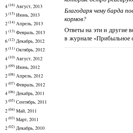
(16)
4
Август, 2013
Благодаря чему барда п
(15)
3
Июнь, 2013
кормов?
(14)
2
Апрель, 2013
Ответы на эти и другие 
(13)
1
Февраль, 2013
в журнале «Прибыльное с
(12)
6
Декабрь, 2012
(11)
5
Октябрь, 2012
(10)
4
Август, 2012
(09)
3
Июнь, 2012
(08)
2
Апрель, 2012
(07)
1
Февраль, 2012
(06)
4
Декабрь, 2011
(05)
3
Сентябрь, 2011
(04)
2
Май, 2011
(03)
1
Март, 2011
(02)
2
Декабрь, 2010