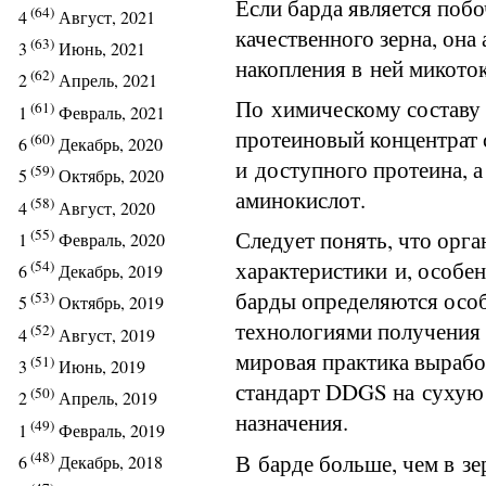
Если барда является поб
(64)
4
Август, 2021
качественного зерна, она
(63)
3
Июнь, 2021
накопления в ней микоток
(62)
2
Апрель, 2021
По химическому составу 
(61)
1
Февраль, 2021
протеиновый концентрат
(60)
6
Декабрь, 2020
и доступного протеина, а
(59)
5
Октябрь, 2020
аминокислот.
(58)
4
Август, 2020
(55)
Следует понять, что орг
1
Февраль, 2020
характеристики и, особе
(54)
6
Декабрь, 2019
барды определяются особ
(53)
5
Октябрь, 2019
технологиями получения 
(52)
4
Август, 2019
мировая практика выраб
(51)
3
Июнь, 2019
стандарт DDGS на сухую
(50)
2
Апрель, 2019
назначения.
(49)
1
Февраль, 2019
(48)
В барде больше, чем в зе
6
Декабрь, 2018