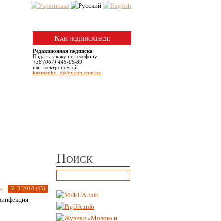
№ 6 | Декабрь, 2025
Как подписаться:
Редакционная подписка
Подать заявку по телефону
+38 (067) 445-05-89
или электропочтой
kuzmenko_d@dykun.com.ua
Поиск
ра
№ 3’2018 (45)
езинфекция