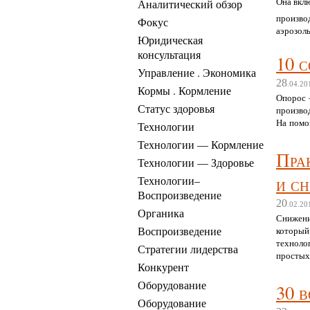
Она вкл
Аналитический обзор
произво
Фокус
аэрозол
Юридическая
«входных
консультация
10 
Управление . Экономика
28
.04.20
Кормы . Кормление
Опорос 
Статус здоровья
произво
На помо
Технологии
Технологии — Кормление
Пра
Технологии — Здоровье
и с
Технологии–
Воспроизведение
20
.02.20
Органика
Снижени
Воспроизведение
который
технолог
Стратегии лидерства
простых,
Конкурент
Оборудование
30 в
Оборудование