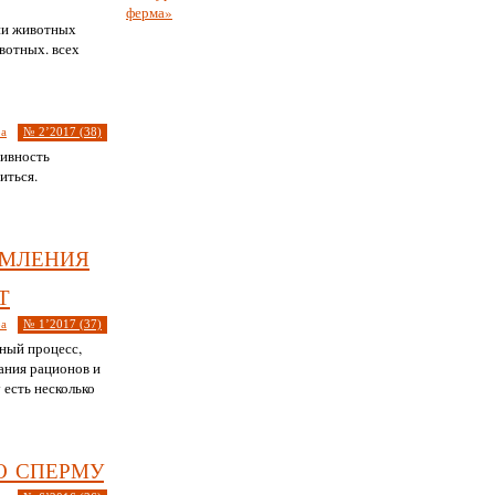
ии животных
вотных. всех
ра
№ 2’2017 (38)
тивность
иться.
рмления
т
ра
№ 1’2017 (37)
ный процесс,
ания рационов и
 есть несколько
о сперму