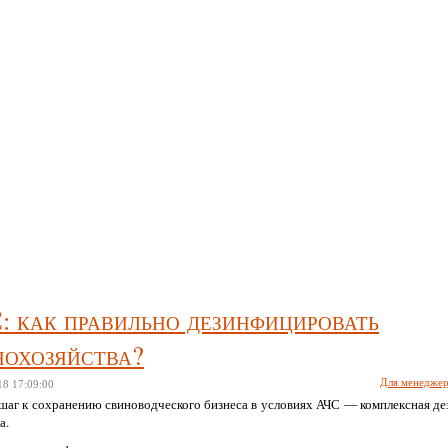
рибыльное свиноводство
: как правильно дезинфицировать
нохозяйства?
Для менедже
18
17:09:00
шаг к сохранению свиноводческого бизнеса в условиях АЧС — комплексная д
а.