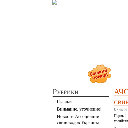
П
Рубрики
АЧС
сви
Главная
Внимание, уточнение!
07
.08.20
Первый 
Новости Ассоциации
хозяйств
свиноводов Украины