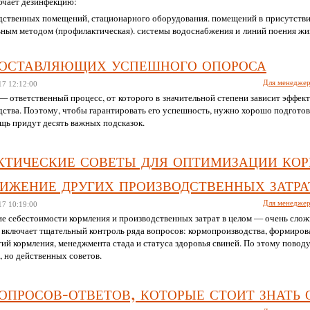
ючает дезинфекцию:
дственных помещений, стационарного оборудования. помещений в присутств
ьным методом (профилактическая). системы водоснабжения и линий поения жи
 материалов». транспорта (для перевозки животных, корма, падежа).
составляющих успешного опороса
Для менедже
17
12:12:00
— ответственный процесс, от которого в значительной степени зависит эффек
дства. Поэтому, чтобы гарантировать его успешность, нужно хорошо подготов
щь придут десять важных подсказок.
ктические советы для оптимизации ко
нижение других производственных затра
Для менедже
17
10:19:00
е себестоимости кормления и производственных затрат в целом — очень слож
 включает тщательный контроль ряда вопросов: кормопроизводства, формиров
ий кормления, менеджмента стада и статуса здоровья свиней. По этому поводу
 но действенных советов.
опросов-ответов, которые стоит знать 