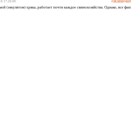
Для менедже
16
17:26:00
ой (эякулятом) хряка, работает почти каждое свинохозяйства. Однако, все фа