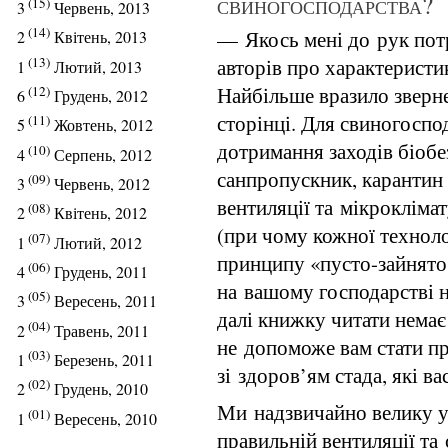
свиногосподарства?
(15)
3
Червень, 2013
(14)
— Якось мені до рук пот
2
Квітень, 2013
(13)
авторів про характеристи
1
Лютий, 2013
Найбільше вразило зверне
(12)
6
Грудень, 2012
сторінці. Для свиногоспо
(11)
5
Жовтень, 2012
дотримання заходів біобе
(10)
4
Серпень, 2012
санпропускник, карантин
(09)
3
Червень, 2012
вентиляції та мікрокліма
(08)
2
Квітень, 2012
(при чому кожної техноло
(07)
1
Лютий, 2012
принципу «пусто-зайнято
(06)
4
Грудень, 2011
на вашому господарстві 
(05)
3
Вересень, 2011
далі книжку читати немає
(04)
2
Травень, 2011
не допоможе вам стати п
(03)
1
Березень, 2011
зі здоров’ям стада, які ва
(02)
2
Грудень, 2010
Ми надзвичайно велику у
(01)
1
Вересень, 2010
правильній вентиляції та