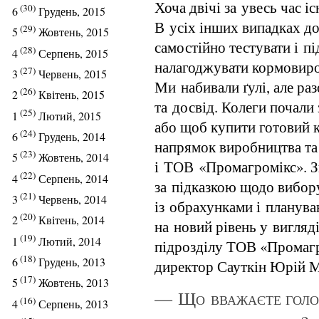
Хоча двічі за увесь час 
(30)
6
Грудень, 2015
В усіх інших випадках д
(29)
5
Жовтень, 2015
самостійно тестувати і п
(28)
4
Серпень, 2015
налагоджувати кормовироб
(27)
3
Червень, 2015
Ми набивали ґулі, але ра
(26)
2
Квітень, 2015
та досвід. Колеги почали 
(25)
1
Лютий, 2015
або щоб купити готовий к
(24)
6
Грудень, 2014
напрямок виробництва т
(23)
5
Жовтень, 2014
і ТОВ «Промагромікс». З
(22)
4
Серпень, 2014
за підказкою щодо вибор
(21)
3
Червень, 2014
із обрахунками і планув
(20)
2
Квітень, 2014
на новий рівень у вигляд
(19)
1
Лютий, 2014
підрозділу ТОВ «Промагр
(18)
6
Грудень, 2013
директор Сауткін Юрій 
(17)
5
Жовтень, 2013
— Що вважаєте голов
(16)
4
Серпень, 2013