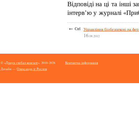
Відповіді на ці та інші з
інтерв’ю у журналі «Приб
←
Управління біобезпекою на фер
Ctrl
16
.08.2012
© «
Дикун глобал консалт
», 2010–2026
Контактна інформація
Дизайн —
Олександр tr Рослов