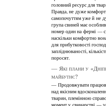
головний ресурс для твар
Правда, не дуже комфортн
самопочуттям уже й не д
група свиней має особлив
номер один на фермі — св
наскільки комфортно вона
для прибутковості господ
запліднюваності, кількіс
поросят.
— Які плани у «Дніп
майбутнє?
— Продовжувати працюват
над якісним вдосконален
тварин, племінною справо
момент у свинарстві — зд