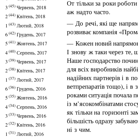
От тільки за роки роботи
(45)
3
Червень, 2018
аж надто часто.
(44)
2
Квітень, 2018
— До речі, які ще напря
(43)
1
Лютий, 2018
розвиває компанія «Пром
(42)
6
Грудень, 2017
— Кожен новий напрямок 
(41)
5
Жовтень, 2017
І знову ж таки через те,
(40)
4
Серпень, 2017
Наше господарство почин
(39)
3
Червень, 2017
для всіх виробників най
(38)
2
Квітень, 2017
надійних партнерів і в по
(37)
1
Лютий, 2017
ветпрепаратів тощо), і в 
(36)
6
Грудень, 2016
роками ситуація почала п
(35)
5
Жовтень, 2016
із м’ясокомбінатами стос
(34)
4
Серпень, 2016
як тільки на горизонті за
(33)
3
Червень, 2016
більшість одразу забуваю
(32)
2
Квітень, 2016
ні з чим.
(31)
1
Лютий, 2016