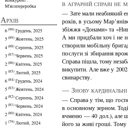
в аграрній справі не 
М'ясопереробка
— Зате мали неабиякий ен
Архів
років, в усьому Мар’янів
збіжжя «Донами» та «Нива
(90)
6
Грудень, 2025
А ми придбали хоч і не н
(89)
5
Жовтень, 2025
створили мобільну бригад
(88)
4
Серпень, 2025
послуги зі збирання врож
(87)
3
Червень, 2025
Справа пішла, тому неза
(86)
2
Квітень, 2025
викупити. Але вже у 2002
(85)
1
Лютий, 2025
свинарству.
(84)
6
Грудень, 2024
— Знову кардинальні
(83)
5
Жовтень, 2024
(82)
4
Серпень, 2024
— Справа у тім, що госп
(81)
3
Червень, 2024
в основному зерном. Тоді
(80)
2
Квітень, 2024
ячменю — 40 дол.), але 
(79)
1
Лютий, 2024
його за живі гроші. Тому