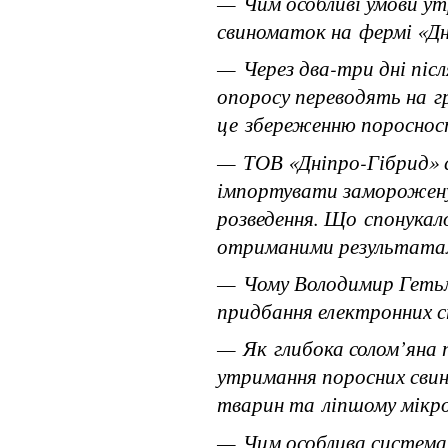
— Чим особливі умови ут
свиноматок на фермі «Дн
— Через два-три дні післ
опоросу переводять на г
це збереженню пороснос
— ТОВ «Дніпро-Гібрид» 
імпортувати заморожену 
розведення. Що спонукало
отриманими результата
— Чому Володимир Гетьм
придбання електронних с
— Як глибока солом’яна п
утримання поросних сви
тварин та ліпшому мікр
— Чим особлива система 