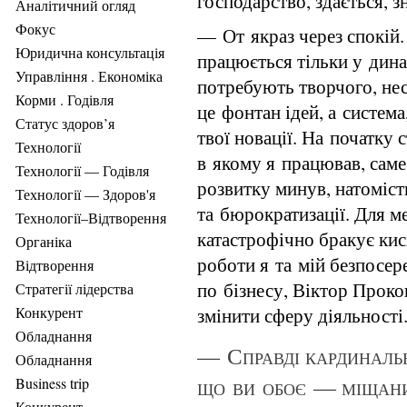
господарство, здається, 
Аналітичний огляд
Фокус
— От якраз через спокій
Юридична консультація
працюється тільки у динам
Управління . Економіка
потребують творчого, не
Корми . Годівля
це фонтан ідей, а система
Статус здоров’я
твої новації. На початку 
Технології
в якому я працював, саме
Технології — Годівля
розвитку минув, натоміст
Технології — Здоров'я
та бюрократизації. Для м
Технології–Відтворення
катастрофічно бракує ки
Органіка
роботи я та мій безпосере
Відтворення
по бізнесу, Віктор Прок
Стратегії лідерства
змінити сферу діяльності
Конкурент
Обладнання
— Справді кардинальн
Обладнання
що ви обоє — міщани,
Business trip
Конкурент .