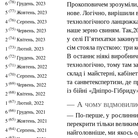
(78)
Прокоповичем зрозуміли,
6
Грудень, 2023
(77)
нове. Логічно, вирішили 
5
Жовтень, 2023
технологічного ланцюжка:
(76)
4
Серпень, 2023
наше зерно свиням. Так,2
(75)
3
Червень, 2023
у селі П’ятихатки закин
(74)
2
Квітень, 2023
сім стояла пусткою: три 
(73)
1
Лютий, 2023
В останнє ніякі виробни
(72)
6
Грудень, 2022
технологічно, тому там з
(71)
5
Жовтень, 2022
склад і майстерні, кабіне
(70)
4
Серпень, 2022
та санветекспертизи, де 
(69)
3
Червень, 2022
із бійні «Дніпро-Гібриду»
(68)
2
Квітень, 2022
(67)
— А чому відмовилис
1
Лютий, 2022
(66)
6
Грудень, 2021
— По-перше, у рослинницт
(65)
5
Жовтень, 2021
перекрити тільки великим
(64)
4
Серпень, 2021
найголовніше, ми якось 
(63)