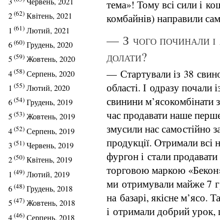
3
Червень, 2021
тема»! Тому всі сили і ко
(62)
2
Квітень, 2021
комбайнів) направили сам
(61)
1
Лютий, 2021
— З чого починали і 
(60)
6
Грудень, 2020
долати?
(59)
5
Жовтень, 2020
(58)
— Стартували із 38 свин
4
Серпень, 2020
області. І одразу почали 
(55)
1
Лютий, 2020
свинини м’ясокомбінати з
(54)
6
Грудень, 2019
час продавати наше перше
(53)
5
Жовтень, 2019
змусили нас самостійно з
(52)
4
Серпень, 2019
продукції. Отримали всі 
(51)
3
Червень, 2019
фургон і стали продават
(50)
2
Квітень, 2019
торговою маркою «Бекон»
(49)
1
Лютий, 2019
ми отримували майже 7 г
(48)
6
Грудень, 2018
на базарі, якісне м’ясо. 
(47)
5
Жовтень, 2018
і отримали добрий урок, 
(46)
4
Серпень, 2018