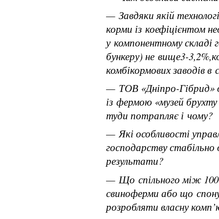
— Завдяки якій технолог
корми із коефіцієнтом не
у компонентному складі г
бункеру) не вище3-3,2%,к
комбікормових заводів в 
— ТОВ «Дніпро-Гібрид» 
із фермою «музей брухту
туди потрапляє і чому?
— Які особливості управ
господарству стабільно 
результати?
— Що спільного між 100
свиноферми або що спон
розробляти власну комп’