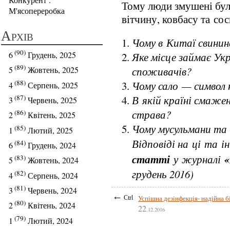
Тому люди змушені були
М'ясопереробка
вітчину, ковбасу та сос
Архів
Чому в Китаї свинин
(90)
6
Грудень, 2025
Яке місце займає Ук
(89)
споживачів?
5
Жовтень, 2025
(88)
Чому сало — символ н
4
Серпень, 2025
В якій країні смаже
(87)
3
Червень, 2025
страва?
(86)
2
Квітень, 2025
Чому мусульмани та 
(85)
1
Лютий, 2025
Відповіді на ці та 
(84)
6
Грудень, 2024
статті
«
у журналі
(83)
5
Жовтень, 2024
грудень 2016)
(82)
4
Серпень, 2024
(81)
3
Червень, 2024
←
Успішна дезінфекція- надійна б
Ctrl
(80)
2
Квітень, 2024
22
.12.2016
(79)
1
Лютий, 2024