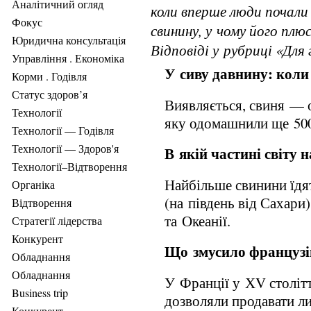
Аналітичний огляд
коли вперше люди почали
Фокус
свинину, у чому його плю
Юридична консультація
Відповіді у рубриці «Для 
Управління . Економіка
У сиву давнину: кол
Корми . Годівля
Статус здоров’я
Виявляється, свиня — о
Технології
яку одомашнили ще 500
Технології — Годівля
Технології — Здоров'я
В якій частині світу
Технології–Відтворення
Найбільше свинини їдят
Органіка
(на південь від Сахари)
Відтворення
та Океанії.
Стратегії лідерства
Конкурент
Що змусило французів
Обладнання
Обладнання
У Франції у ХV столітт
Business trip
дозволяли продавати л
Конкурент .