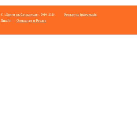
© «
Дикун глобал консалт
», 2010–2026
Контактна інформація
Дизайн —
Олександр tr Рослов