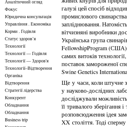
живих кнурів для природ
Аналітичний огляд
галузі цей спосіб відход
Фокус
промислового свинарства
Юридична консультація
запліднювання. Натоміст
Управління . Економіка
Корми . Годівля
вітчизняні виробники дос
Статус здоров’я
Українська група свинарі
Технології
FellowshipProgram (США) 
Технології — Годівля
самих витоків технології
Технології — Здоров'я
поставок замороженої спе
Технології–Відтворення
Swine Genetics Internationa
Органіка
Ще у часи, коли штучне 
Відтворення
у науково-дослідних лабо
Стратегії лідерства
досліджували можливість
Конкурент
Обладнання
її тривалого зберігання 
Обладнання
розповсюдження ідея зам
Business trip
XX століття. Тоді сперму 
Конкурент .