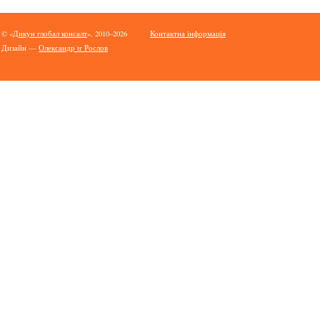
© «
Дикун глобал консалт
», 2010–2026
Контактна інформація
Дизайн —
Олександр tr Рослов