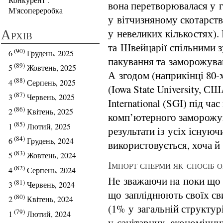
вона перетворювалася у г
М'ясопереробка
у вітчизняному скотарств
Архів
у невеликих кількостях).
та Швейцарії спільними 
(90)
6
Грудень, 2025
пакування та заморожува
(89)
5
Жовтень, 2025
А згодом (наприкінці 80-
(88)
4
Серпень, 2025
(Iowa State University, С
(87)
3
Червень, 2025
International (SGI) під ч
(86)
2
Квітень, 2025
комп’ютерного заморожув
(85)
1
Лютий, 2025
результати із усіх існуюч
(84)
6
Грудень, 2024
використовується, хоча й 
(83)
5
Жовтень, 2024
Імпорт сперми як спосіб 
(82)
4
Серпень, 2024
Не зважаючи на поки що 
(81)
3
Червень, 2024
що запліднюють своїх с
(80)
2
Квітень, 2024
(1% у загальній структурі
(79)
1
Лютий, 2024
у санітарних, економічни