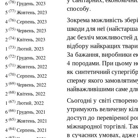
(78)
6
Грудень, 2023
способу.
(77)
5
Жовтень, 2023
Зокрема можливість збері
(76)
4
Серпень, 2023
шкоди для неї (найстарша
(75)
3
Червень, 2023
дає безліч можливостей д
(74)
2
Квітень, 2023
відбору найкращих тварин
(73)
1
Лютий, 2023
За бажання, виробники ек
(72)
6
Грудень, 2022
4 породами. При цьому н
(71)
5
Жовтень, 2022
як синтетичний супергібр
(70)
4
Серпень, 2022
сперму якого замовлятиму
(69)
3
Червень, 2022
найважливішими саме для
(68)
2
Квітень, 2022
Сьогодні у світі створено
(67)
1
Лютий, 2022
утримують величезну кіл
(66)
6
Грудень, 2021
доступ до перевіреної ро
(65)
5
Жовтень, 2021
міжнародної торгівлі. Та
(64)
4
Серпень, 2021
в сучасних умовах, адже
(63)