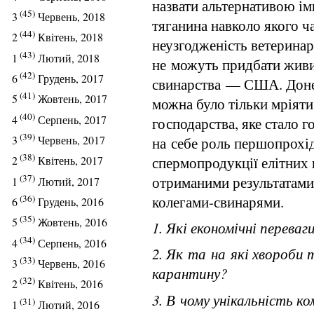
назвати альтернативою ім
(45)
3
Червень, 2018
тяганина навколо якого ча
(44)
2
Квітень, 2018
неузгодженість ветеринар
(43)
1
Лютий, 2018
не можуть придбати живих
(42)
6
Грудень, 2017
свинарства — США. Доне
(41)
5
Жовтень, 2017
можна було тільки мріяти
(40)
4
Серпень, 2017
господарства, яке стало 
(39)
3
Червень, 2017
на себе роль першопрохід
(38)
спермопродукції елітних 
2
Квітень, 2017
(37)
отриманими результатами,
1
Лютий, 2017
колегами-свинарями.
(36)
6
Грудень, 2016
(35)
5
Жовтень, 2016
1. Які економічні перева
(34)
4
Серпень, 2016
2. Як та на які хвороби 
(33)
3
Червень, 2016
карантину?
(32)
2
Квітень, 2016
3. В чому унікальність 
(31)
1
Лютий, 2016