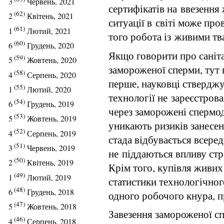
3
Червень, 2021
сертифікатів на ввезення
(62)
2
Квітень, 2021
ситуації в світі може пр
(61)
1
Лютий, 2021
того робота із живими т
(60)
6
Грудень, 2020
Якщо говорити про саніта
(59)
5
Жовтень, 2020
замороженої сперми, тут 
(58)
4
Серпень, 2020
перше, науковці стверджу
(55)
1
Лютий, 2020
технології не зареєстров
(54)
6
Грудень, 2019
через заморожені спермо
(53)
5
Жовтень, 2019
уникають ризиків занесен
(52)
4
Серпень, 2019
стада відбувається всере
(51)
3
Червень, 2019
не піддаються впливу стр
(50)
2
Квітень, 2019
Крім того, купівля живих 
(49)
1
Лютий, 2019
статистики технологічног
(48)
6
Грудень, 2018
одного робочого кнура, п
(47)
5
Жовтень, 2018
Завезення замороженої с
(46)
4
Серпень, 2018