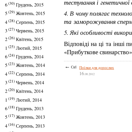
тестування і генетичної 
(30)
6
Грудень, 2015
4. В чому полягає технол
(29)
5
Жовтень, 2015
та заморожування спер
(28)
4
Серпень, 2015
(27)
3
Червень, 2015
5. Які особливості вико
(26)
2
Квітень, 2015
Відповіді на ці та інші п
(25)
1
Лютий, 2015
«Прибуткове свинарство» 
(24)
6
Грудень, 2014
(23)
5
Жовтень, 2014
←
Поїлки для дорослих
Ctrl
(22)
16
4
Серпень, 2014
.08.2012
(21)
3
Червень, 2014
(20)
2
Квітень, 2014
(19)
1
Лютий, 2014
(18)
6
Грудень, 2013
(17)
5
Жовтень, 2013
(16)
4
Серпень, 2013