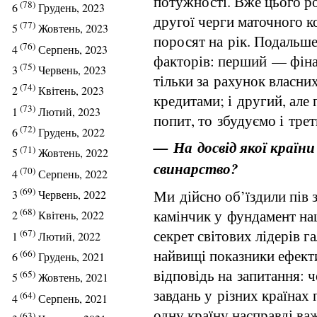
потужності. Вже цього р
(78)
6
Грудень, 2023
другої черги маточного к
(77)
5
Жовтень, 2023
поросят на рік. Подальше
(76)
4
Серпень, 2023
факторів: перший — фіна
(75)
3
Червень, 2023
тільки за рахунок власни
(74)
2
Квітень, 2023
кредитами; і другий, але
(73)
1
Лютий, 2023
попит, то збудуємо і тре
(72)
6
Грудень, 2022
— На досвід якої країни
(71)
5
Жовтень, 2022
свинарство?
(70)
4
Серпень, 2022
(69)
Ми дійсно об’їздили пів 
3
Червень, 2022
(68)
камінчик у фундамент на
2
Квітень, 2022
секрет світових лідерів 
(67)
1
Лютий, 2022
найвищі показники ефекти
(66)
6
Грудень, 2021
відповідь на запитання: 
(65)
5
Жовтень, 2021
завдань у різних країнах
(64)
4
Серпень, 2021
одну країну насправді ва
(63)