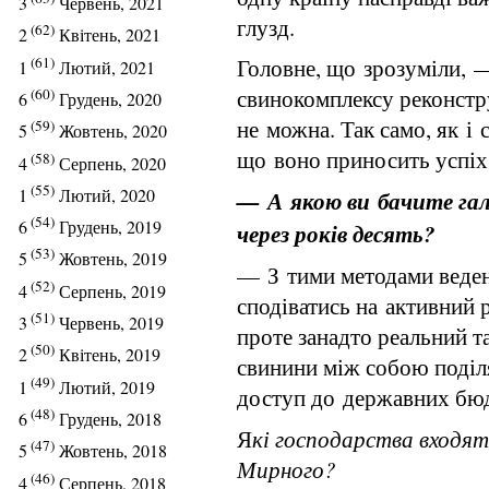
3
Червень, 2021
глузд.
(62)
2
Квітень, 2021
(61)
Головне, що зрозуміли, 
1
Лютий, 2021
свинокомплексу реконстр
(60)
6
Грудень, 2020
не можна. Так само, як і 
(59)
5
Жовтень, 2020
що воно приносить успіх
(58)
4
Серпень, 2020
(55)
1
Лютий, 2020
— А якою ви бачите гал
(54)
6
Грудень, 2019
через років десять?
(53)
5
Жовтень, 2019
— З тими методами веденн
(52)
4
Серпень, 2019
сподіватись на активний 
(51)
3
Червень, 2019
проте занадто реальний т
(50)
2
Квітень, 2019
свинини між собою поділ
(49)
1
Лютий, 2019
доступ до державних бю
(48)
6
Грудень, 2018
Я
кі господарства входя
(47)
5
Жовтень, 2018
Мирного?
(46)
4
Серпень, 2018