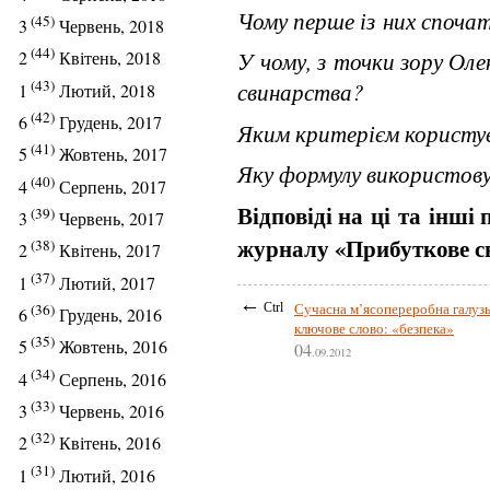
Чому перше із них споча
(45)
3
Червень, 2018
(44)
У чому, з точки зору Оле
2
Квітень, 2018
(43)
свинарства?
1
Лютий, 2018
(42)
6
Грудень, 2017
Яким критерієм користує
(41)
5
Жовтень, 2017
Яку формулу використовує
(40)
4
Серпень, 2017
Відповіді на ці та інші
(39)
3
Червень, 2017
журналу «Прибуткове св
(38)
2
Квітень, 2017
(37)
1
Лютий, 2017
←
Сучасна м’ясопереробна галу
Ctrl
(36)
6
Грудень, 2016
ключове слово: «безпека»
(35)
5
Жовтень, 2016
04
.09.2012
(34)
4
Серпень, 2016
(33)
3
Червень, 2016
(32)
2
Квітень, 2016
(31)
1
Лютий, 2016