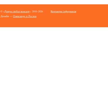
© «
Дикун глобал консалт
», 2010–2026
Контактна інформація
Дизайн —
Олександр tr Рослов