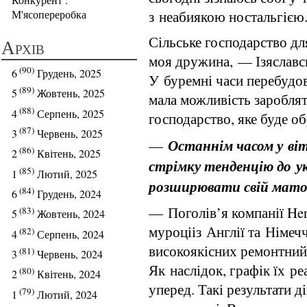
з неабиякою ностальгією
М'ясопереробка
Сільське господарство дл
Архів
моя дружина, — Ізяславс
(90)
6
Грудень, 2025
У буремні часи перебудов
(89)
5
Жовтень, 2025
мала можливість заробля
(88)
4
Серпень, 2025
господарство, яке буде о
(87)
3
Червень, 2025
Останнім часом у ві
—
(86)
2
Квітень, 2025
стрімку тенденцію до у
(85)
1
Лютий, 2025
розширювати свій мато
(84)
6
Грудень, 2024
— Поголів’я компанії Herm
(83)
5
Жовтень, 2024
муроцііз Англії та Німеч
(82)
4
Серпень, 2024
високоякісних ремонтний
(81)
3
Червень, 2024
Як наслідок, графік їх ре
(80)
2
Квітень, 2024
уперед. Такі результати 
(79)
1
Лютий, 2024