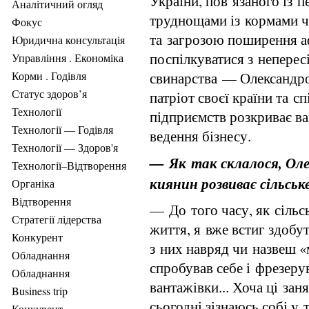
України, пов’язаного із
Аналітичний огляд
труднощами із кормами ч
Фокус
та загрозою поширення а
Юридична консультація
поспілкуватися з неперес
Управління . Економіка
Корми . Годівля
свинарства — Олександр
Статус здоров’я
патріот своєї країни та 
Технології
підприємств розкриває ва
Технології — Годівля
ведення бізнесу.
Технології — Здоров'я
— Як так склалося, Оле
Технології–Відтворення
киянин розвиває сільсь
Органіка
Відтворення
— До того часу, як сільс
Стратегії лідерства
життя, я вже встиг здоб
Конкурент
з них навряд чи назвеш 
Обладнання
спробував себе і фрезеру
Обладнання
вантажівки... Хоча ці зан
Business trip
сьогодні зізнаюсь собі у 
Конкурент .