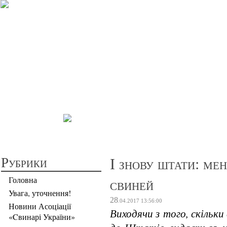
Прибуткове св
Рубрики
І знову штати: ме
свиней
Головна
Увага, уточнення!
28
.04.2017
13:56:00
Новини Асоціації
Виходячи з того, скільки
«Cвинарі України»