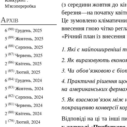
(з середини жовтня до кі
М'ясопереробка
березня—на початку квітн
Архів
Це зумовлено кліматични
внесення гною чітко регл
(90)
6
Грудень, 2025
«Річний план із внесення
(89)
5
Жовтень, 2025
(88)
4
Серпень, 2025
1. Які є найпоширеніші т
(87)
3
Червень, 2025
2. Як вираховують економ
(86)
2
Квітень, 2025
3. Чи обов’язковою є бі
(85)
1
Лютий, 2025
(84)
4. Практичні рішення щ
6
Грудень, 2024
(83)
на американських ферма
5
Жовтень, 2024
(82)
4
Серпень, 2024
5. Як взаємозв’язок між
(81)
3
Червень, 2024
покращенню конверсії ко
(80)
2
Квітень, 2024
Відповіді на ці та інші 
(79)
1
Лютий, 2024
у журналі «Прибуткове