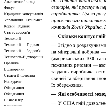
до Штатів, видається, щ
Аналітичний огляд
свинарів, які прагнуть 
Фокус
виробництва. Цього разу
Юридична консультація
присвяченого питанням м
Управління . Економіка
Корми . Годівля
компанія Zoetis Україна.
Статус здоров’я
Скільки коштує гній
—
Технології
— Згідно з розрахунками 
Технології — Годівля
Технології — Здоров'я
на мінеральні добрива — 
Технології–Відтворення
(американських 1000 гало
Органіка
поживних речовин — азот
Відтворення
завдання виробника засто
Стратегії лідерства
свиней та зберігання гно
Конкурент
їх збереження.
Обладнання
Які особливості ме
—
Обладнання
Business trip
— У США гній дозволено 
Конкурент .