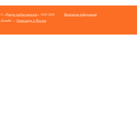
© «
Дикун глобал консалт
», 2010–2026
Контактна інформація
Дизайн —
Олександр tr Рослов