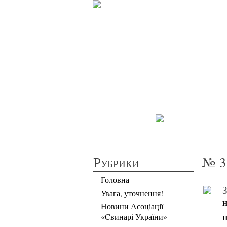
П
Рубрики
№ 3 
Головна
З
Увага, уточнення!
Н
Новини Асоціації
«Cвинарі України»
Н