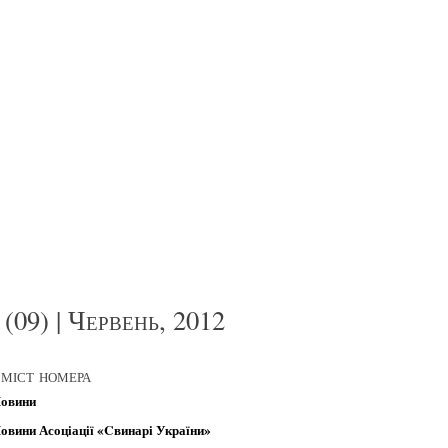
рибуткове свинарство
(09) | Червень, 2012
міст номера
овини
овини Асоціації «Cвинарі України»