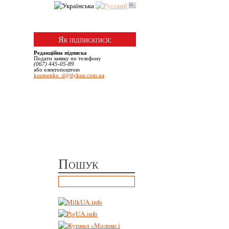
№ 6 | Грудень, 2025
Як підписатися:
Редакційна підписка
Подати заявку по телефону
(067) 445-05-89
або електопоштою
kuzmenko_d@dykun.com.ua
Пошук