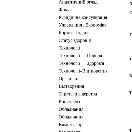
Аналітичний огляд
О
Фокус
Ф
Юридична консультація
Управління . Економіка
Корми . Годівля
У
Статус здоров’я
Технології
Технології — Годівля
Т
Технології — Здоров'я
Технології–Відтворення
В
Органіка
Відтворення
Т
Стратегії лідерства
Конкурент
Обладнання
Обладнання
Business trip
Т
Конкурент .