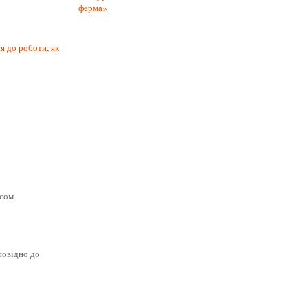
я до роботи, як
ксом
повідно до