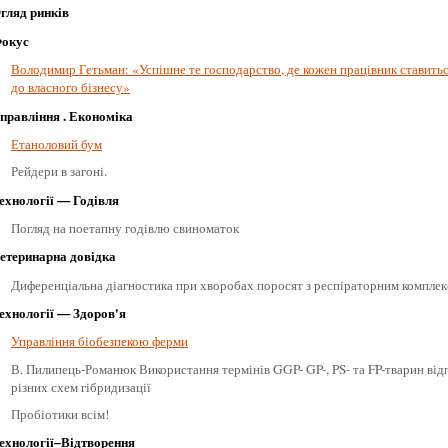
гляд ринків
окус
Володимир Гетьман: «Успішне те господарство, де кожен працівник ставитьс
до власного бізнесу»
правління . Економіка
Етаноловий бум
Рейдери в загоні.
ехнології — Годівля
Погляд на поетапну годівлю свиноматок
етеринарна довідка
Диференціальна діагностика при хворобах поросят з респіраторним компле
ехнології — Здоров'я
Управління біобезпекою ферми
В. Пилипець-Романюк Використання термінів GGP- GP-, PS- та FP-тварин від
різних схем гібридизації
Пробіотики всім!
ехнології–Відтворення