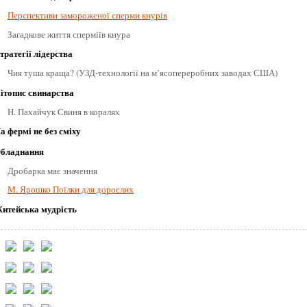
Перспективи замороженої сперми кнурів
Загадкове життя сперміїв кнура
тратегії лідерства
Чия туша краща? (УЗД-технології на м’ясопереробних заводах США)
ітопис свинарства
Н. Пахайчук Свиня в коралях
а фермі не без сміху
бладнання
Дробарка має значення
М. Ярошко Поїлки для дорослих
итейська мудрість