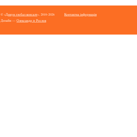
© «
Дикун глобал консалт
», 2010–2026
Контактна інформація
Дизайн —
Олександр tr Рослов