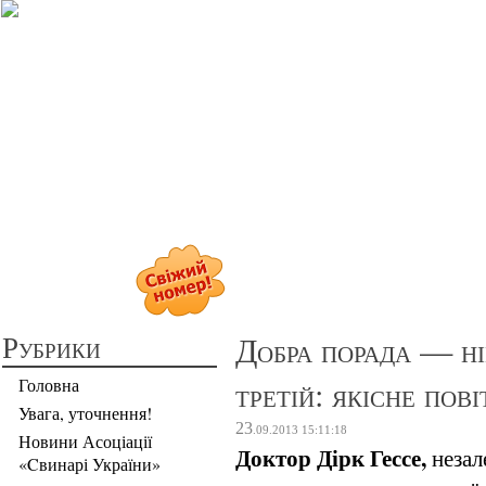
Прибуткове св
Рубрики
Добра порада — ні
третій: якісне пові
Головна
Увага, уточнення!
23
.09.2013
15:11:18
Новини Асоціації
Доктор Дірк Гессе,
незал
«Cвинарі України»