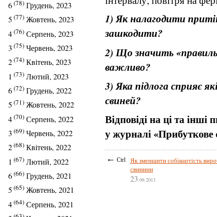
(78)
6
Грудень, 2023
1) Як налагодити приті
(77)
5
Жовтень, 2023
зашкодити?
(76)
4
Серпень, 2023
(75)
3
Червень, 2023
2) Що значить «правиль
(74)
2
Квітень, 2023
важливо?
(73)
1
Лютий, 2023
3) Яка підлога сприяє я
(72)
6
Грудень, 2022
свиней?
(71)
5
Жовтень, 2022
Відповіді на ці та інші 
(70)
4
Серпень, 2022
(69)
у журналі «Прибуткове с
3
Червень, 2022
(68)
2
Квітень, 2022
←
(67)
Як зменшити собівартість вир
Ctrl
1
Лютий, 2022
свинини
(66)
6
Грудень, 2021
23
.09.2013
(65)
5
Жовтень, 2021
(64)
4
Серпень, 2021
(63)