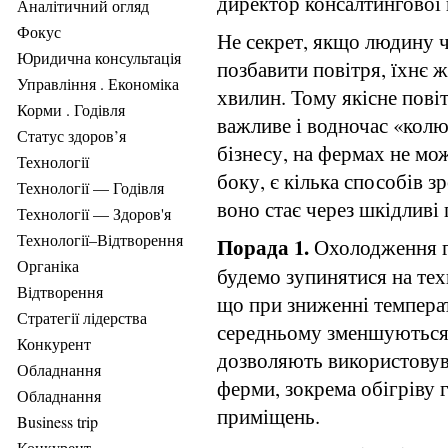
директор консалтингової 
Аналітичний огляд
Фокус
Не секрет, якщо людину ч
Юридична консультація
позбавити повітря, їхнє ж
Управління . Економіка
хвилин. Тому якісне пові
Корми . Годівля
важливе і водночас «кол
Статус здоров’я
бізнесу, на фермах не мо
Технології
боку, є кілька способів 
Технології — Годівля
воно стає через шкідливі 
Технології — Здоров'я
Технології–Відтворення
Порада 1.
Охолодження гн
Органіка
будемо зупинятися на те
Відтворення
що при зниженні температ
Стратегії лідерства
середньому зменшуються н
Конкурент
дозволяють використовува
Обладнання
ферми, зокрема обігріву г
Обладнання
приміщень.
Business trip
Конкурент .