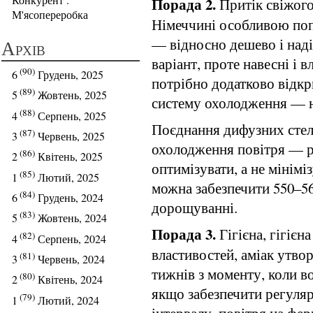
Порада 2.
Притік свіжого
М'ясопереробка
Німеччині особливою поп
— відносно дешево і наді
Архів
варіант, проте навесні і в
(90)
6
Грудень, 2025
потрібно додатково відкр
(89)
5
Жовтень, 2025
систему охолодження — н
(88)
4
Серпень, 2025
Поєднання дифузних стел
(87)
3
Червень, 2025
охолодження повітря — рі
(86)
2
Квітень, 2025
оптимізувати, а не мінімі
(85)
1
Лютий, 2025
можна забезпечити 550–56
(84)
6
Грудень, 2024
дорощуванні.
(83)
5
Жовтень, 2024
Порада 3.
Гігієна, гігієна
(82)
4
Серпень, 2024
властивостей, аміак утво
(81)
3
Червень, 2024
тижнів з моменту, коли во
(80)
2
Квітень, 2024
якщо забезпечити регуля
(79)
1
Лютий, 2024
інтервалу, повітря на фер