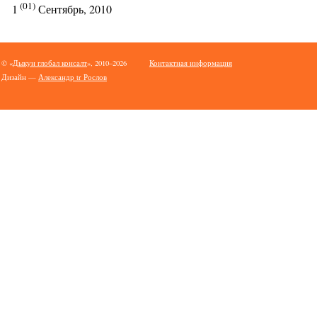
(01)
1
Сентябрь, 2010
© «
Дыкун глобал консалт
», 2010–2026
Контактная информация
Дизайн —
Александр tr Рослов