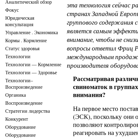
Аналитический обзор
эта технология сейчас р
Фокус
странах Западной Европы
Юридическая
группового содержания с
консультация
является самым эффект
Управление . Экономика
внимание, чтобы не сниз
Кормы . Кормление
вопросы ответил Фриц Р
Статус здоровья
международным продажа
Технологии
Технологии — Кормление
производителя оборудов
Технологии — Здоровье
Рассматривая различ
Технологии–
свиноматок в группах
Воспроизведение
внимания?
Органика
Воспроизведение
На первое место поста
Стратегии лидерства
(ЭСК), поскольку они 
Конкурент
позволяют контролиров
Оборудование
реагировать на ухудше
Оборудование