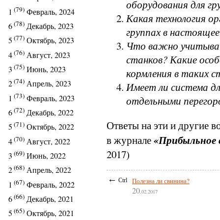
оборудования для г
(79)
1
Февраль, 2024
Какая технология ор
(78)
6
Декабрь, 2023
группах в настоящее
(77)
5
Октябрь, 2023
Что важно учитыва
(76)
4
Август, 2023
станков? Какие осо
(75)
3
Июнь, 2023
кормления в таких с
(74)
2
Апрель, 2023
Имеет ли система дл
(73)
1
Февраль, 2023
отдельными перегор
(72)
6
Декабрь, 2022
Ответы на эти и другие 
(71)
5
Октябрь, 2022
«Прибыльное 
в журнале
(70)
4
Август, 2022
2017)
(69)
3
Июнь, 2022
(68)
2
Апрель, 2022
←
Полезна ли свинина?
Ctrl
(67)
1
Февраль, 2022
20
.02.2017
(66)
6
Декабрь, 2021
(65)
5
Октябрь, 2021