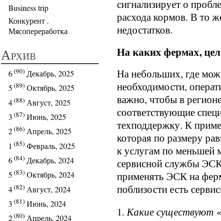
сигнализирует о пробле
Business trip
расхода кормов. В то ж
Конкурент .
недостатков.
Мясопереработка
На каких фермах, це
Архив
(90)
На небольших, где можн
6
Декабрь, 2025
необходимости, операт
(89)
5
Октябрь, 2025
важно, чтобы в регионе
(88)
4
Август, 2025
соответствующие специ
(87)
3
Июнь, 2025
техподдержку. К приме
(86)
2
Апрель, 2025
которая по размеру рав
(85)
1
Февраль, 2025
к услугам по меньшей 
(84)
6
Декабрь, 2024
сервисной службы ЭСК.
(83)
применять ЭСК на ферм
5
Октябрь, 2024
поблизости есть сервис
(82)
4
Август, 2024
(81)
3
Июнь, 2024
Какие существуют 
(80)
2
Апрель, 2024